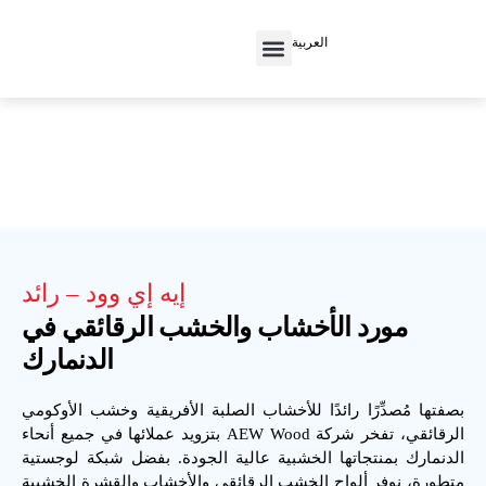
العربية
New Home
إيه إي وود – رائد
مورد الأخشاب والخشب الرقائقي في
الدنمارك
بصفتها مُصدِّرًا رائدًا للأخشاب الصلبة الأفريقية وخشب الأوكومي
الرقائقي، تفخر شركة AEW Wood بتزويد عملائها في جميع أنحاء
الدنمارك بمنتجاتها الخشبية عالية الجودة. بفضل شبكة لوجستية
متطورة، نوفر ألواح الخشب الرقائقي والأخشاب والقشرة الخشبية