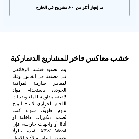
تم إنجاز أكثر من 500 مشروع في الخارج
خشب معاكس فاخر للمشاريع الدنماركية
يتم تصنيع خشبنا الرقائقي
في مصنعنا في الغابون وفقًا
لمعايير صارمة لمراقبة
الجودة، باستخدام مواد
لاصقة مقاومة للماء وتقنيات
اللحام الحراري لإنتاج ألواح
تدوم طويلًا. سواء كنت
تُصمم ديكورات داخلية أو
أثاثًا أو واجهات خارجية، فإن
AEW Wood تُقدم حلولًا
تضمن المتانة والأداء الأمثل