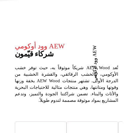
AEW وود أوكومي
W
ي
شركاء قيّمون
A
E
و
و
د
أ
و
ك
و
م
تُعد AEW Wood شريكاً موثوقاً به، حيث توفر خشب
الأوكومي، والخشب الرقائقي، والقشرة الخشبية من
الدرجة الأولى. تشتهر منتجات AEW Wood بخفة وزنها
وقوتها ومتانتها، وهي منتجات مثالية للاحتياجات البحرية
والأثاث والبناء. تضمن شراكتنا الجودة والتميز، وتدعم
المشاريع بمواد موثوقة مصممة لتدوم طويلاً.