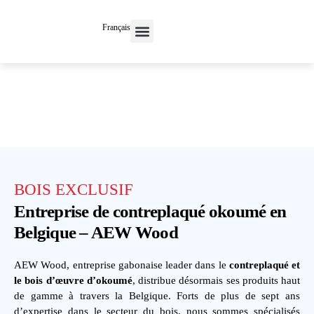
Français
Maison neuve
Contactez-nous
BOIS EXCLUSIF
Entreprise de contreplaqué okoumé en
Belgique – AEW Wood
AEW Wood, entreprise gabonaise leader dans le
contreplaqué et
le bois d’œuvre d’okoumé
, distribue désormais ses produits haut
de gamme à travers la Belgique. Forts de plus de sept ans
d’expertise dans le secteur du bois, nous sommes spécialisés