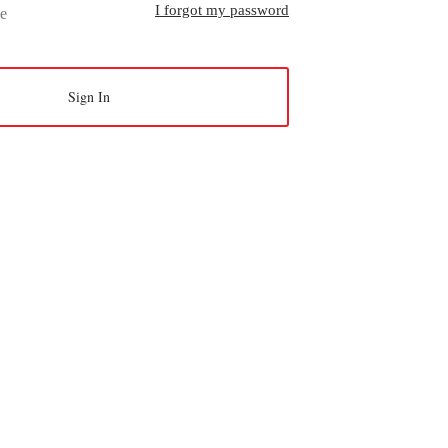
I forgot my password
e
Sign In