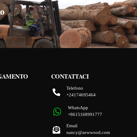
to
GAMENTO
CONTATTACI
Telefono
+24174695464
WhatsApp
+8615168991777
Email
nancy@aewwood.com