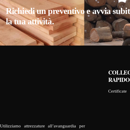
Richiedi un preventivo e avvia subi
la tua attività.
COLLE
RAPIDO
Certificate
Utilizziamo attrezzature all’avanguardia per