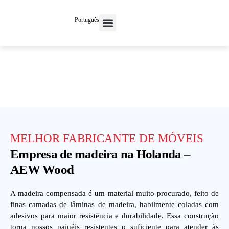
Português
Entre em contato conosco
MELHOR FABRICANTE DE MÓVEIS
Empresa de madeira na Holanda –
AEW Wood
A madeira compensada é um material muito procurado, feito de
finas camadas de lâminas de madeira, habilmente coladas com
adesivos para maior resistência e durabilidade. Essa construção
torna nossos painéis resistentes o suficiente para atender às